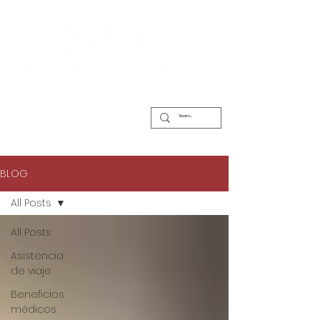
BLOG
All Posts
All Posts
Asistencia
de viaje
Beneficios
médicos