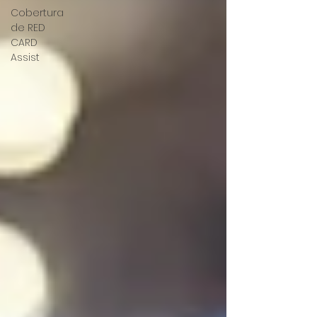
Cobertura
de RED
CARD
Assist