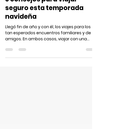
Marketing RED CARD Assist
6 dic 2024
1 min de lectura
3 consejos para viajar
seguro esta temporada
navideña
Llegó fin de año y con él, los viajes para los
tan esperados encuentros familiares y de
amigos. En ambos casos, viajar con una
cobertura...